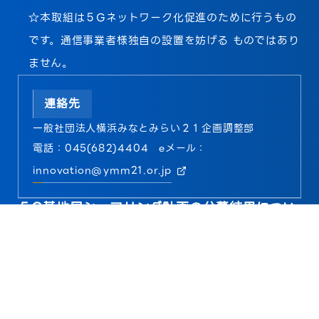
☆本取組は５Gネットワーク化促進のために行うもの
です。通信事業者様独自の設置を妨げる ものではあり
ません。
連絡先
一般社団法人横浜みなとみらい２１企画調整部
電話：045(682)4404 eメール：
innovation@ymm21.or.jp
５G基地局シェアリング計画の公募結果につい
て
2022年6月17日に公募を開始した、
「みなとみらい21地区における5G基地局シェアリング計
画」につきましては、
株式会社JTOWER様と三菱地所株式会社様より応募をいた