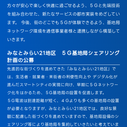
方々が安心で楽しく快適に過ごせるよう、５Ｇと先端技術
を組み合わせた、新たなサービスの都市実装をめざしてい
ます。 今後、街のどこでも５Ｇが体験できるよう、基地局
ネットワーク環境を通信事業者様と連携しながら構築して
いきます。
みなとみらい21地区 ５Ｇ基地局シェアリング
計画の公募
先進的な街づくりを進めてきた「みなとみらい21地区」で
は、生活者・就業者・来街者の利便性向上や デジタル化が
進んだスマートシティの実現に向け、早期に５Ｇネットワー
ク化をはかるため、５G基地局の設置を促進します。
５G電波は到達距離が短く、４Ｇよりも多くの基地局の設置
が必要となりますが、みなとみらい21地区では、良好な景
観に配慮した街づくりを進めていますので、基地局設備のシ
ェアリング等により基地局を集約していきたいと考えていま