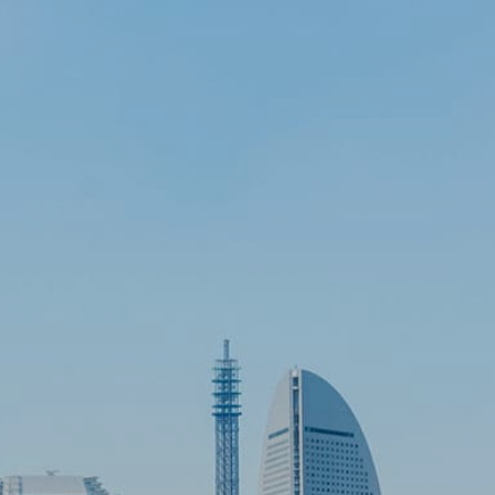
みなとみらい21の立地・アクセス
環境対策
事業計画・収支予算
みなとみらい21インフォメーション（PDF、動画）
文化・プロモーション
事業報告・計算書式
施設
地域活性化の推進
中央地区
メニューを閉じる
これまでの事業
新港地区
横浜駅東口地区
主要用途・設備から検索
公園・プロムナード
パブリックアート
橋梁
モビリティ
その他
建設中・計画中