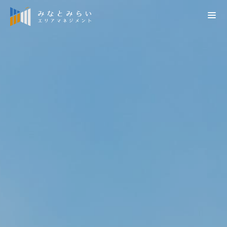
検索
会員の方はこちら
会員向け災害時掲示板（施設管理者専用）
災害情報
お知らせ
社団概要
プレスリリース
エリアマネジメントの推進
MM TOWN NEWS
概要
みなとみらい21再発見
みなとみらい21の街づくり
定款
横浜みなとみらい21の取組
街づくり調整
役員名簿
みなとみらい21データベース
防災対策
会員名簿