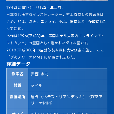
1942(昭和17)年7月22日生まれ。
日本を代表するイラストレーター。村上春樹との共著をは
じめ、絵本、漫画、エッセイ、小説、俳句など、多岐にわた
って活躍。
本作は1996(平成8)年、帝国ホテル大阪内「フライングト
マトカフェ」の壁画として描かれたタイル画です。
2018(平成30)年の店舗改装を機に完全修復を施し、ここ
「ぴあアリーナMM」に移設されました。
詳細データ
作家名
安西 水丸
材質
タイル
設置場所
屋外（ペデストリアンデッキ）〈ぴあア
リーナMM〉