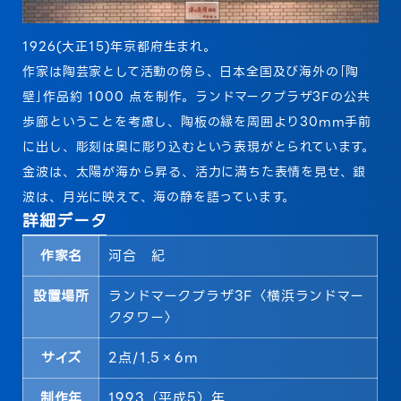
1926(大正15)年京都府生まれ。
作家は陶芸家として活動の傍ら、日本全国及び海外の｢陶
壁｣作品約 1000 点を制作。ランドマークプラザ3Fの公共
歩廊ということを考慮し、陶板の縁を周囲より30mm手前
に出し、彫刻は奥に彫り込むという表現がとられています。
金波は、太陽が海から昇る、活力に満ちた表情を見せ、銀
波は、月光に映えて、海の静を語っています。
詳細データ
作家名
河合 紀
設置場所
ランドマークプラザ3F〈横浜ランドマー
クタワー〉
サイズ
2点/1.5×6m
制作年
1993（平成5）年