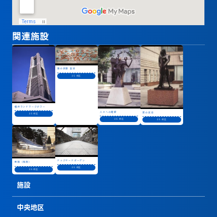
関連施設
海の表情 金波
25 街区
横浜ランドマークタワー
人々への賛歌
愛の変容
25 街区
25 街区
25 街区
ドックヤードガーデン
無限（飛翔）
25 街区
25 街区
施設
中央地区