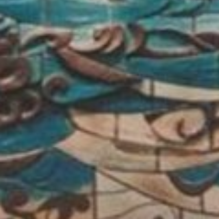
みなとみらい21の立地・アクセス
環境対策
事業計画・収支予算
みなとみらい21インフォメーション（PDF、動画）
文化・プロモーション
事業報告・計算書式
施設
地域活性化の推進
メニューを閉じる
中央地区
これまでの事業
新港地区
横浜駅東口地区
主要用途・設備から検索
公園・プロムナード
パブリックアート
橋梁
モビリティ
その他
建設中・計画中