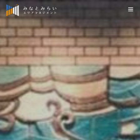
検索
会員の方はこちら
会員向け災害時掲示板（施設管理者専用）
災害情報
お知らせ
社団概要
プレスリリース
エリアマネジメントの推進
MM TOWN NEWS
概要
みなとみらい21再発見
みなとみらい21の街づくり
定款
横浜みなとみらい21の取組
街づくり調整
役員名簿
みなとみらい21データベース
防災対策
会員名簿