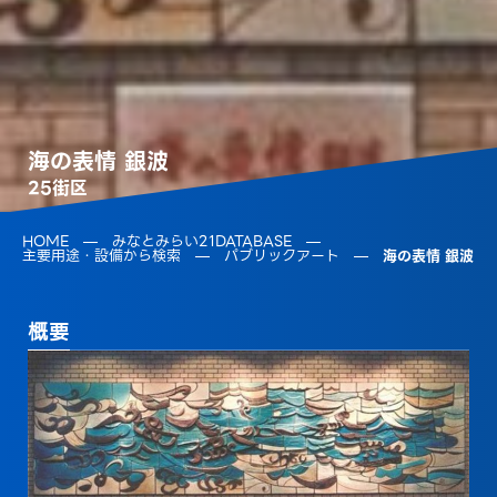
海の表情 銀波
25街区
HOME
みなとみらい21DATABASE
主要用途・設備から検索
パブリックアート
海の表情 銀波
概要