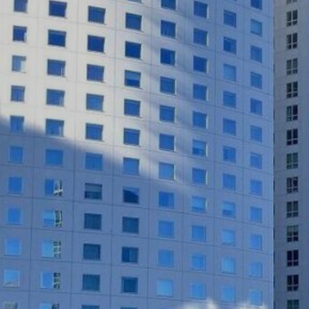
みなとみらい21の立地・アクセス
環境対策
事業計画・収支予算
みなとみらい21インフォメーション（PDF、動画）
文化・プロモーション
事業報告・計算書式
施設
地域活性化の推進
中央地区
メニューを閉じる
これまでの事業
新港地区
横浜駅東口地区
主要用途・設備から検索
公園・プロムナード
パブリックアート
橋梁
モビリティ
その他
建設中・計画中