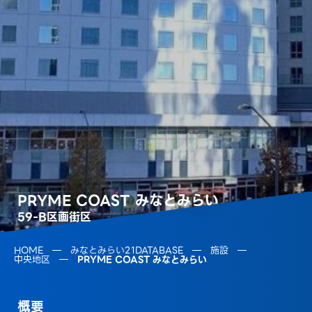
PRYME COAST みなとみらい
59-B区画街区
HOME
みなとみらい21DATABASE
施設
中央地区
PRYME COAST みなとみらい
概要