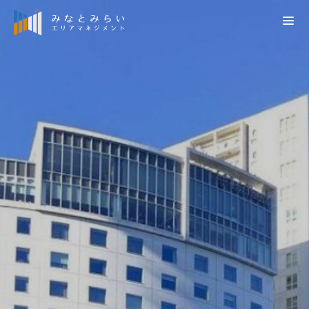
検索
会員の方はこちら
会員向け災害時掲示板（施設管理者専用）
災害情報
お知らせ
社団概要
プレスリリース
エリアマネジメントの推進
MM TOWN NEWS
概要
みなとみらい21再発見
みなとみらい21の街づくり
定款
横浜みなとみらい21の取組
街づくり調整
役員名簿
みなとみらい21データベース
防災対策
会員名簿