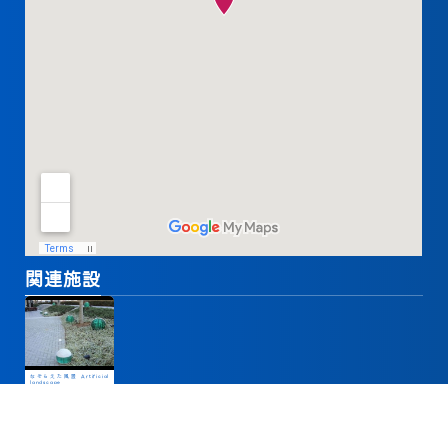
関連施設
なぞらえた風景 Artificial
landscape
59-B区画 街区
施設