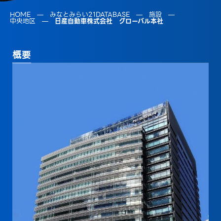
HOME
みなとみらい21DATABASE
施設
中央地区
日産自動車株式会社 グローバル本社
概要