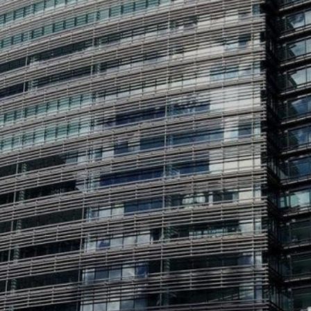
みなとみらい21の立地・アクセス
環境対策
事業計画・収支予算
みなとみらい21インフォメーション（PDF、動画）
文化・プロモーション
事業報告・計算書式
施設
地域活性化の推進
中央地区
これまでの事業
メニューを閉じる
新港地区
横浜駅東口地区
主要用途・設備から検索
公園・プロムナード
パブリックアート
橋梁
モビリティ
その他
建設中・計画中