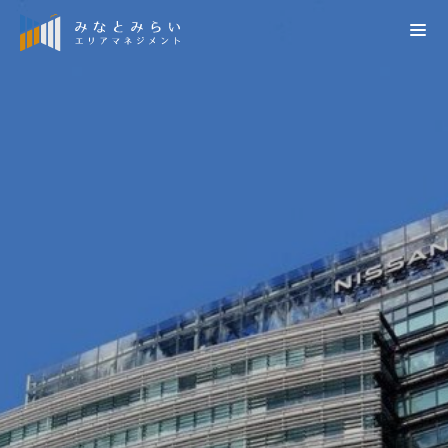
検索
会員の方はこちら
会員向け災害時掲示板（施設管理者専用）
災害情報
お知らせ
社団概要
プレスリリース
エリアマネジメントの推進
MM TOWN NEWS
概要
みなとみらい21再発見
みなとみらい21の街づくり
定款
横浜みなとみらい21の取組
街づくり調整
役員名簿
みなとみらい21データベース
防災対策
会員名簿