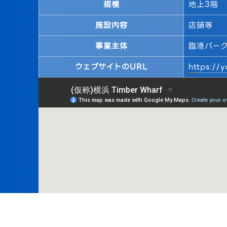
規模
地上3階
施設内容
店舗等
事業主体
臨港パー
ウェブサイトのURL
https://