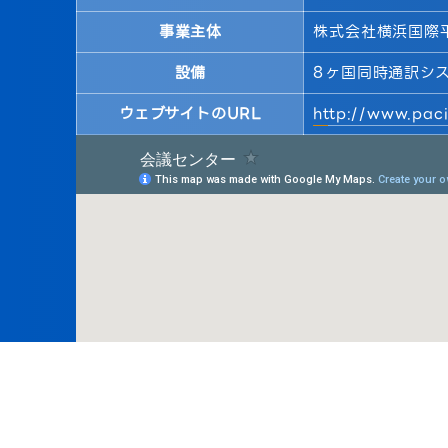
事業主体
株式会社横浜国際
設備
8ヶ国同時通訳シ
ウェブサイトのURL
http://www.paci