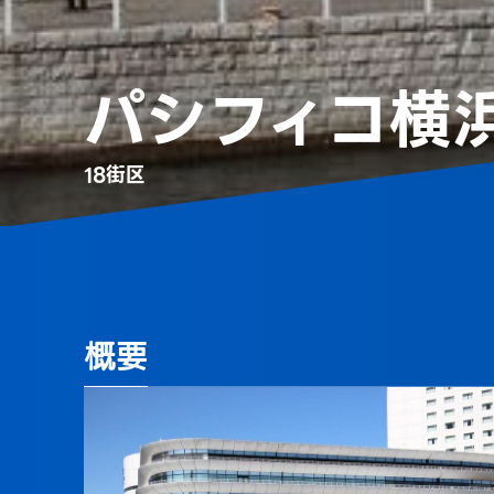
パシフィコ横
18街区
概要