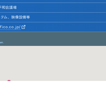
平和会議場
ステム、映像設備等
fico.co.jp/