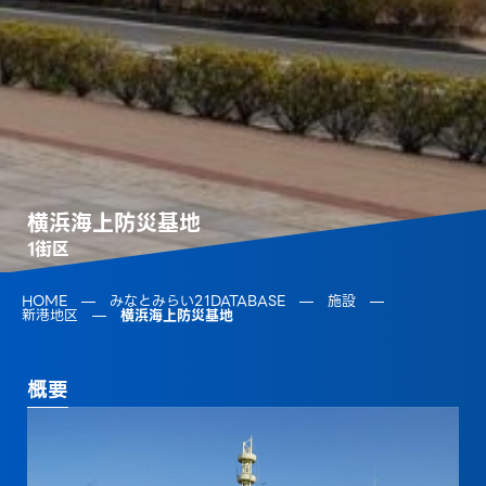
横浜海上防災基地
1街区
HOME
みなとみらい21DATABASE
施設
新港地区
横浜海上防災基地
概要