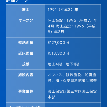
詳細データ
着工
1991（平成3）年
オープン
陸上施設：1995（平成7）年
4月 海上施設：1996（平成
8）年3月
敷地面積
約27,000㎡
延床面積
約13,300㎡
規模
地上4階、地下1階
施設内容
オフィス、訓練施設、船艇施
設、海上保安資料館横浜館等
事業主体
海上保安庁第三管区海上保安
本部