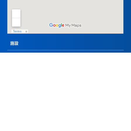
施設
中央地区
新港地区
横浜駅東口地区
主要用途・設備から検索
公園・プロムナード
パブリックアート