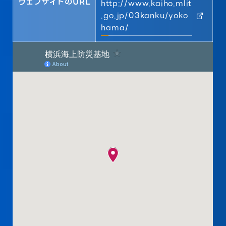
ウェブサイトのURL
http://www.kaiho.mlit
.go.jp/03kanku/yoko
hama/