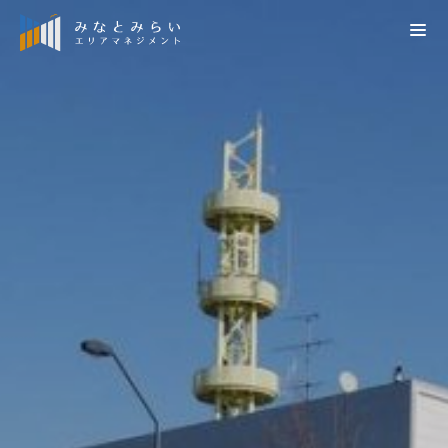
検索
会員の方はこちら
会員向け災害時掲示板（施設管理者専用）
災害情報
お知らせ
社団概要
プレスリリース
エリアマネジメントの推進
MM TOWN NEWS
概要
みなとみらい21再発見
みなとみらい21の街づくり
定款
横浜みなとみらい21の取組
街づくり調整
役員名簿
みなとみらい21データベース
防災対策
会員名簿