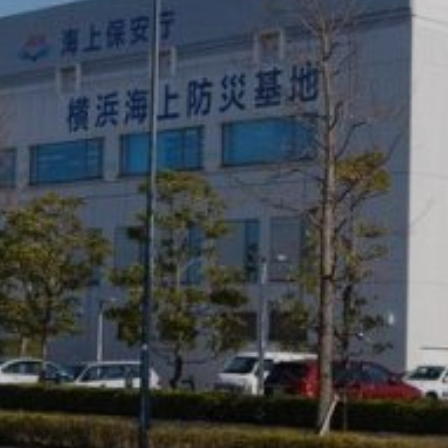
みなとみらい21の立地・アクセス
環境対策
事業計画・収支予算
みなとみらい21インフォメーション（PDF、動画）
文化・プロモーション
事業報告・計算書式
施設
地域活性化の推進
中央地区
メニューを閉じる
これまでの事業
新港地区
横浜駅東口地区
主要用途・設備から検索
公園・プロムナード
パブリックアート
橋梁
モビリティ
その他
建設中・計画中