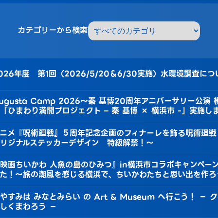
カテゴリーから検索
026年度 第1回（2026/5/20＆6/30実施）水環境調査につ
ugusta Camp 2026〜秦 基博20周年アニバーサリー公演
「ひまわり満開プロジェクト – 秦 基博 × 横浜市 -」実施し
ニメ『呪術廻戦』５周年記念企画のフィナーレを飾る呪術廻戦
リジナルステッカーデザイン 特級解禁！～
映画ちいかわ 人魚の島のひみつ』in横浜市コラボキャンペー
た！～旅の潮風を感じる横浜で、ちいかわたちと思い出を作ろ
やすみは みなとみらい の Art & Museum へ行こう！ −
しくまわろう −