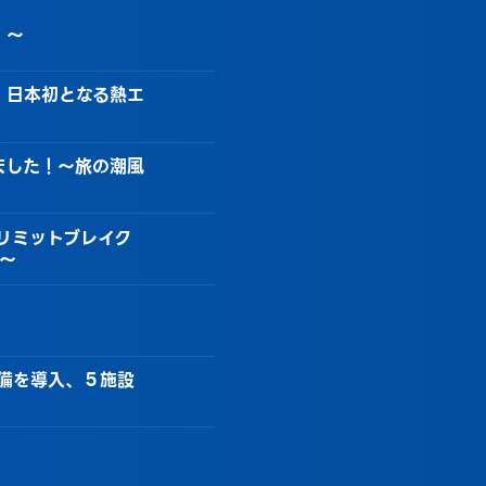
！～
 日本初となる熱エ
ました！～旅の潮風
リミットブレイク
～
設備を導入、５施設