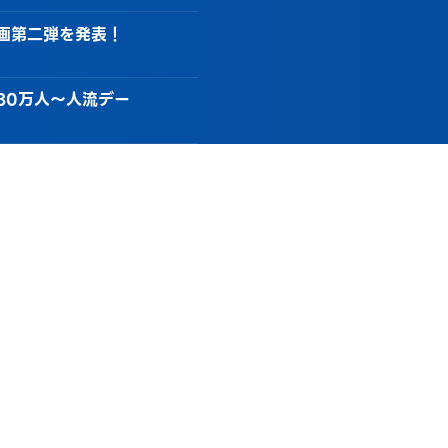
画第二弾を発表！
80万人～人流デー
クラフトビールが
施設数倍増で地区全
細が決定！