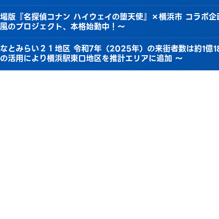
場版『名探偵コナン ハイウェイの堕天使』×横浜市 コラボ企
風のプロジェクト、本格始動中！～
なとみらい２１地区 令和7年（2025年）の来街者数は約1億1
の活用により横浜駅東口地区を推計エリアに追加 ～
なとみらいの映画館のポップコーンを活用したサステナブルな
生しました！
なとみらいで取り組む「地区の資源循環の可視化」を公開─ 
の動きを把握へ ─
つのフェスが同時開催！まちを音楽で埋め尽くす連携取組の詳
CENTRAL×Live！横浜」～横浜が音楽に包まれる３日間～
025年度 第4回（2026/3/10実施）水環境調査について
 MINATO MIRAI STREET MUSIC Fes. 2026」開催