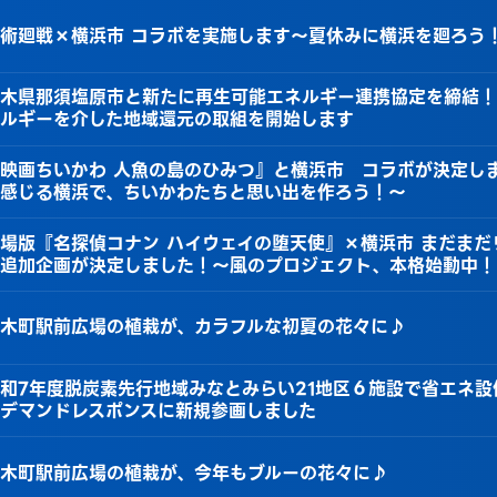
術廻戦×横浜市 コラボを実施します～夏休みに横浜を廻ろう
木県那須塩原市と新たに再生可能エネルギー連携協定を締結！
ルギーを介した地域還元の取組を開始します
映画ちいかわ 人魚の島のひみつ』と横浜市 コラボが決定し
感じる横浜で、ちいかわたちと思い出を作ろう！～
場版『名探偵コナン ハイウェイの堕天使』×横浜市 まだまだ
追加企画が決定しました！～風のプロジェクト、本格始動中！
木町駅前広場の植栽が、カラフルな初夏の花々に♪
和7年度脱炭素先行地域みなとみらい21地区６施設で省エネ
デマンドレスポンスに新規参画しました
木町駅前広場の植栽が、今年もブルーの花々に♪